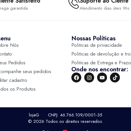
iente Satisfeito
Suporte ao Ciente
trega garantida
Atendimento dias úteis 9hs
enu
Nossas Políticas
obre Nós
Politicas de privacidade
ontato
Politicas de devolução e tr
eus Pedidos
Politicas de Entrega e Prazo
Onde nos encontrar:
companhe seus pedidos
itar cadastro
odos os Produtos
lojaG CNPJ: 46.766.109/0001-35
© 2026 Todos os direitos reservados.