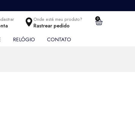
adastrar
Onde está meu produto?
0
nta
Rastrear pedido
E
RELÓGIO
CONTATO