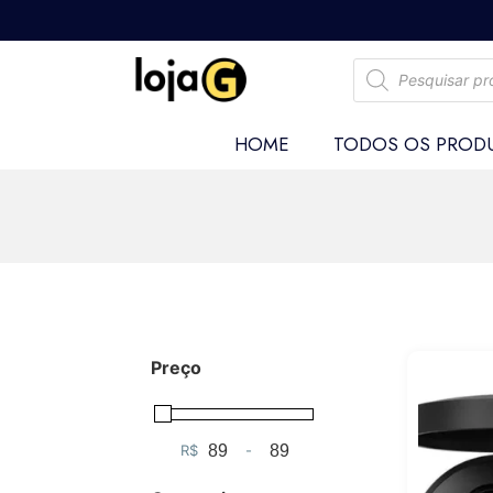
HOME
TODOS OS PROD
Preço
R$
-
Minimum Price
Maximum Price