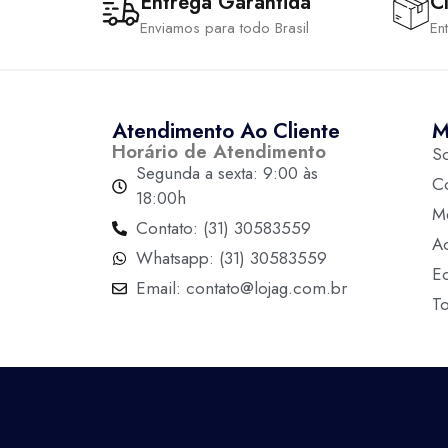
Entrega Garantida
Cl
Enviamos para todo Brasil
En
Atendimento Ao Cliente
M
Horário de Atendimento
S
Segunda a sexta: 9:00 às
C
18:00h
M
Contato: (31) 30583559
A
Whatsapp: (31) 30583559
Ed
Email: contato@lojag.com.br
T