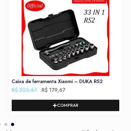
St
Caixa de ferramenta Xiaomi – DUKA RS2
Fe
R$
223,67
R$
179,67
R
COMPRAR