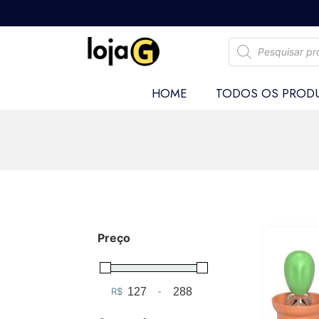
HOME
TODOS OS PROD
Preço
R$
-
Minimum Price
Maximum Price