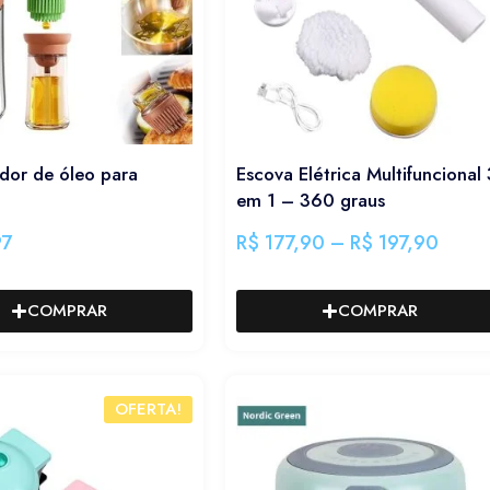
dor de óleo para
Escova Elétrica Multifuncional 
em 1 – 360 graus
97
R$
177,90
–
R$
197,90
COMPRAR
COMPRAR
OFERTA!