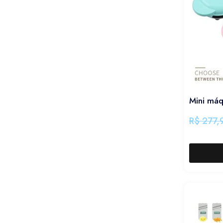
Mini máq
R$
277,