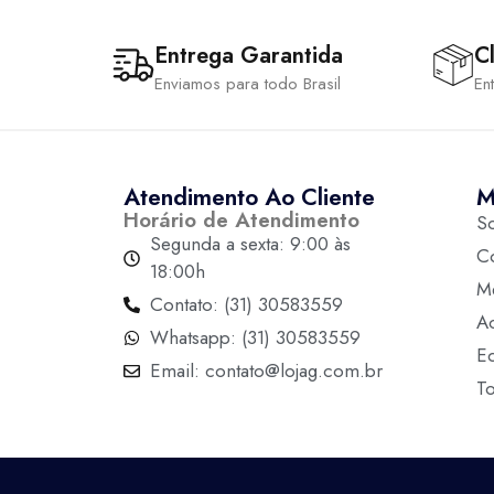
Entrega Garantida
Cl
Enviamos para todo Brasil
En
Atendimento Ao Cliente
M
Horário de Atendimento
S
Segunda a sexta: 9:00 às
C
18:00h
M
Contato: (31) 30583559
A
Whatsapp: (31) 30583559
Ed
Email: contato@lojag.com.br
T