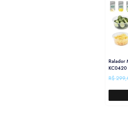
Ralador 
KC0420
R$
299,