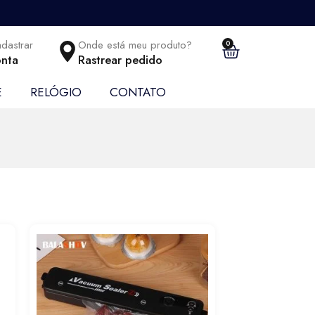
adastrar
Onde está meu produto?
0
nta
Rastrear pedido
E
RELÓGIO
CONTATO