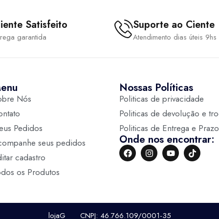
iente Satisfeito
Suporte ao Ciente
trega garantida
Atendimento dias úteis 9hs
enu
Nossas Políticas
obre Nós
Politicas de privacidade
ontato
Politicas de devolução e tr
eus Pedidos
Politicas de Entrega e Prazo
Onde nos encontrar:
companhe seus pedidos
itar cadastro
odos os Produtos
lojaG CNPJ: 46.766.109/0001-35