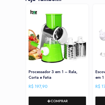
rocessador 3 em 1 – Rala,
Escova Elétrica Multifu
orta e Fatia
em 1 – 360 graus
$
197,90
R$
177,90
–
R$
197,9
COMPRAR
COMPRAR