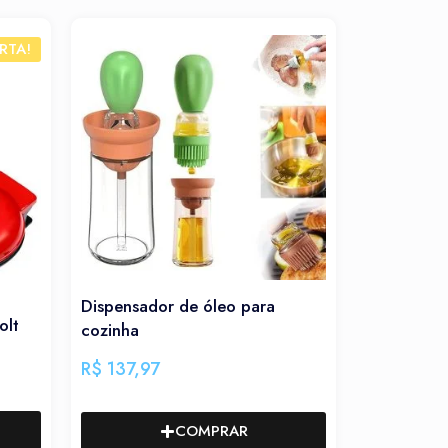
Máquina de Selagem de
sador de óleo para
Alimentos a Vácuo – Vacuu
a
Sealer
,97
R$
187,99
COMPRAR
COMPRAR