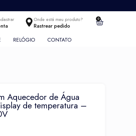
adastrar
Onde está meu produto?
0
nta
Rastrear pedido
E
RELÓGIO
CONTATO
om Aquecedor de Água
display de temperatura –
0V