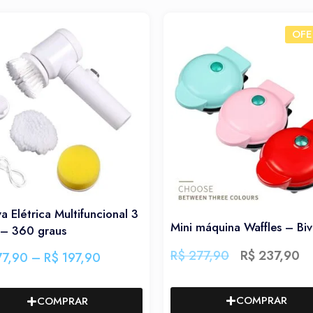
OFERTA!
ncional 3
Dispen
Mini máquina Waffles – Bivolt
cozinh
R$
277,90
R$
237,90
0
R$
137
COMPRAR