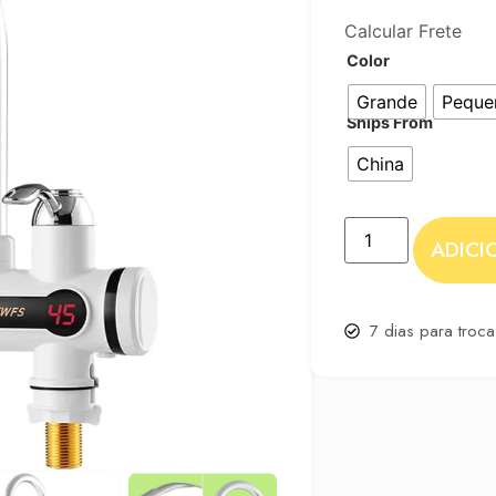
Calcular Frete
Color
Grande
Peque
Ships From
China
ADICI
7 dias para troc