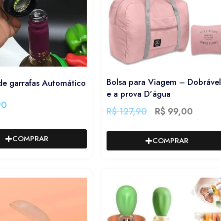
Bolsa para Viagem – Dobrável
de garrafas Automático
e a prova D’água
90
R$
127,90
R$
99,00
COMPRAR
COMPRAR