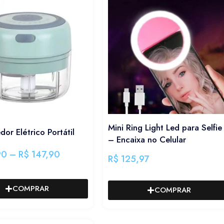
Mini Ring Light Led para Selfie
or Elétrico Portátil
– Encaixa no Celular
90
–
R$
147,90
R$
125,97
COMPRAR
COMPRAR