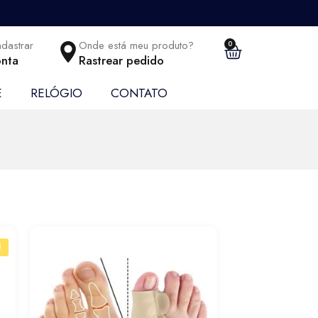
adastrar
Onde está meu produto?
0
nta
Rastrear pedido
E
RELÓGIO
CONTATO
!