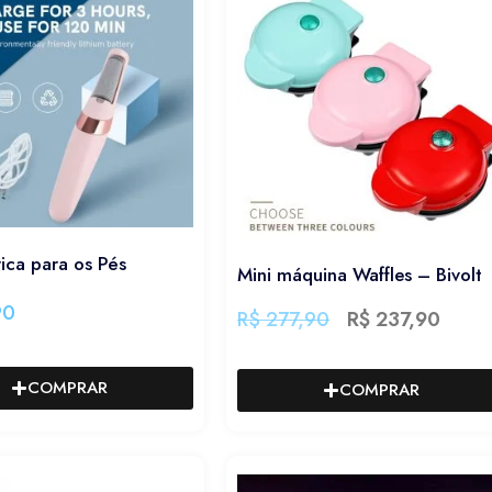
rica para os Pés
Mini máquina Waffles – Bivolt
90
R$
277,90
R$
237,90
COMPRAR
COMPRAR