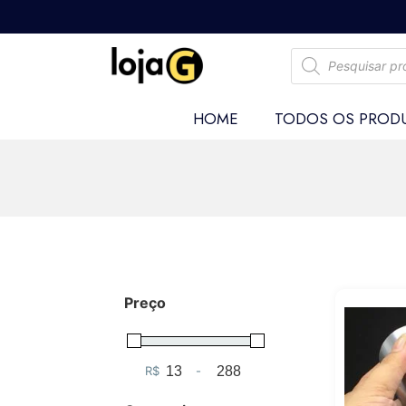
HOME
TODOS OS PROD
Preço
R$
-
Minimum Price
Maximum Price